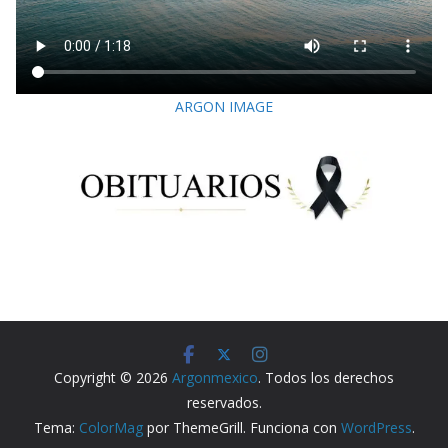
ARGON IMAGE
Copyright © 2026
Argonmexico
. Todos los derechos
reservados.
Tema:
ColorMag
por ThemeGrill. Funciona con
WordPress
.