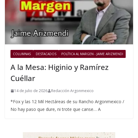
COLUMNAS
DESTACADOS
POLÍTICA AL MARGEN - JAIME ARIZMENDI
A la Mesa: Higinio y Ramírez
Cuéllar
14 de julio de 2026
Redacción Argonmexico
*Fox y las 12 Mil Hectáreas de su Rancho Argonmexico /
No hay paso que dure, ni trote que canse… A