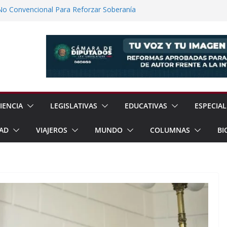
No Convencional Para Reforzar Soberanía
 el Teatro Lleva Arte Escénico a 13
étaro
Prestaciones de Trabajadores del
a Jóvenes a Participar en la Vida Política
lones de Cigarrillos Apócrifos en
IENCIA
LEGISLATIVAS
EDUCATIVAS
ESPECIAL
AD
VIAJEROS
MUNDO
COLUMNAS
BI