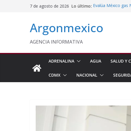
Saltar
Lo último:
Evalúa México gas 
7 de agosto de 2026
al
Energética
Cruzada Central por
contenido
Argonmexico
Municipios de Quer
Texcoco Fortalece 
SUTEYM
Homero Davis Llama 
AGENCIA INFORMATIVA
de México
Aseguran Casi 10 Mil
Michoacán
ADRENALINA
AGUA
SALUD Y C
CDMX
NACIONAL
SEGURID