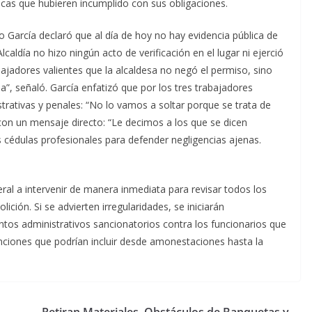
icas que hubieren incumplido con sus obligaciones.
o García declaró que al día de hoy no hay evidencia pública de
caldía no hizo ningún acto de verificación en el lugar ni ejerció
ajadores valientes que la alcaldesa no negó el permiso, sino
a”, señaló. García enfatizó que por los tres trabajadores
strativas y penales: “No lo vamos a soltar porque se trata de
ó con un mensaje directo: “Le decimos a los que se dicen
cédulas profesionales para defender negligencias ajenas.
ral a intervenir de manera inmediata para revisar todos los
ción. Si se advierten irregularidades, se iniciarán
ntos administrativos sancionatorios contra los funcionarios que
nciones que podrían incluir desde amonestaciones hasta la
Retiran Materiales, Obstáculos de Banquetas y