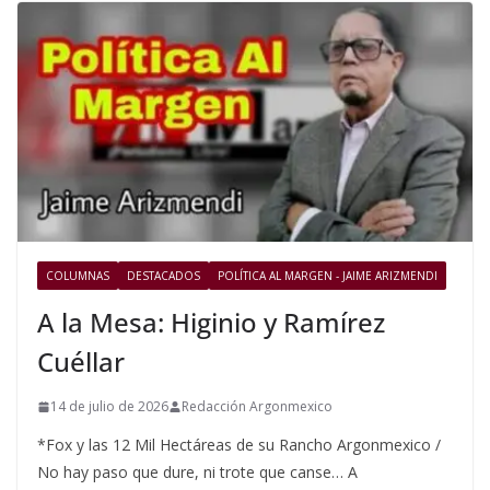
COLUMNAS
DESTACADOS
POLÍTICA AL MARGEN - JAIME ARIZMENDI
A la Mesa: Higinio y Ramírez
Cuéllar
14 de julio de 2026
Redacción Argonmexico
*Fox y las 12 Mil Hectáreas de su Rancho Argonmexico /
No hay paso que dure, ni trote que canse… A