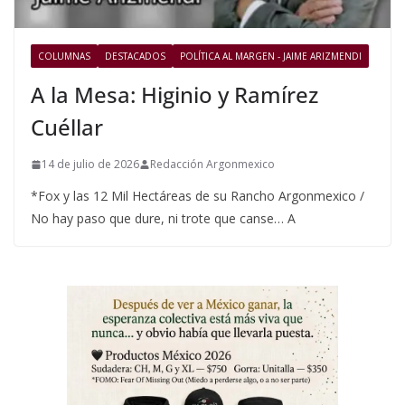
COLUMNAS
DESTACADOS
POLÍTICA AL MARGEN - JAIME ARIZMENDI
A la Mesa: Higinio y Ramírez
Cuéllar
14 de julio de 2026
Redacción Argonmexico
*Fox y las 12 Mil Hectáreas de su Rancho Argonmexico /
No hay paso que dure, ni trote que canse… A