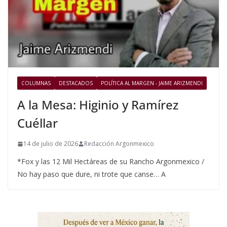
COLUMNAS
DESTACADOS
POLÍTICA AL MARGEN - JAIME ARIZMENDI
A la Mesa: Higinio y Ramírez
Cuéllar
14 de julio de 2026
Redacción Argonmexico
*Fox y las 12 Mil Hectáreas de su Rancho Argonmexico /
No hay paso que dure, ni trote que canse… A