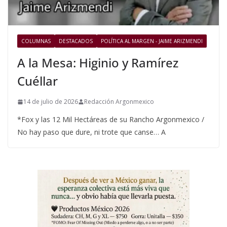
COLUMNAS
DESTACADOS
POLÍTICA AL MARGEN - JAIME ARIZMENDI
A la Mesa: Higinio y Ramírez
Cuéllar
14 de julio de 2026
Redacción Argonmexico
*Fox y las 12 Mil Hectáreas de su Rancho Argonmexico /
No hay paso que dure, ni trote que canse… A