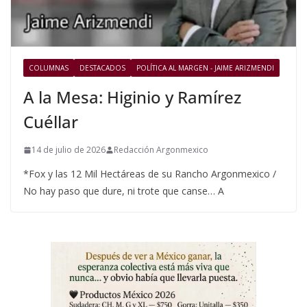
COLUMNAS
DESTACADOS
POLÍTICA AL MARGEN - JAIME ARIZMENDI
A la Mesa: Higinio y Ramírez
Cuéllar
14 de julio de 2026
Redacción Argonmexico
*Fox y las 12 Mil Hectáreas de su Rancho Argonmexico /
No hay paso que dure, ni trote que canse… A