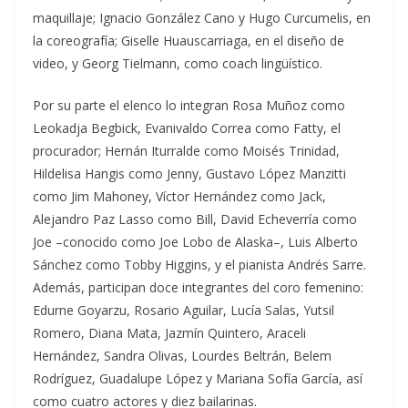
maquillaje; Ignacio González Cano y Hugo Curcumelis, en
la coreografía; Giselle Huauscarriaga, en el diseño de
video, y Georg Tielmann, como coach lingüístico.
Por su parte el elenco lo integran Rosa Muñoz como
Leokadja Begbick, Evanivaldo Correa como Fatty, el
procurador; Hernán Iturralde como Moisés Trinidad,
Hildelisa Hangis como Jenny, Gustavo López Manzitti
como Jim Mahoney, Víctor Hernández como Jack,
Alejandro Paz Lasso como Bill, David Echeverría como
Joe –conocido como Joe Lobo de Alaska–, Luis Alberto
Sánchez como Tobby Higgins, y el pianista Andrés Sarre.
Además, participan doce integrantes del coro femenino:
Edurne Goyarzu, Rosario Aguilar, Lucía Salas, Yutsil
Romero, Diana Mata, Jazmín Quintero, Araceli
Hernández, Sandra Olivas, Lourdes Beltrán, Belem
Rodríguez, Guadalupe López y Mariana Sofía García, así
como cuatro actores y diez bailarinas.