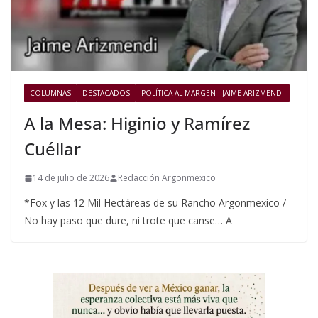
COLUMNAS
DESTACADOS
POLÍTICA AL MARGEN - JAIME ARIZMENDI
A la Mesa: Higinio y Ramírez
Cuéllar
14 de julio de 2026
Redacción Argonmexico
*Fox y las 12 Mil Hectáreas de su Rancho Argonmexico /
No hay paso que dure, ni trote que canse… A