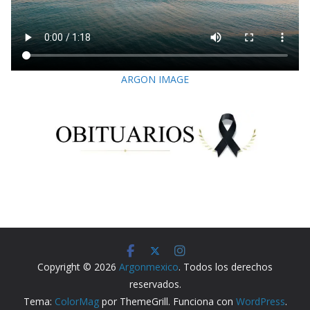
ARGON IMAGE
Copyright © 2026
Argonmexico
. Todos los derechos
reservados.
Tema:
ColorMag
por ThemeGrill. Funciona con
WordPress
.