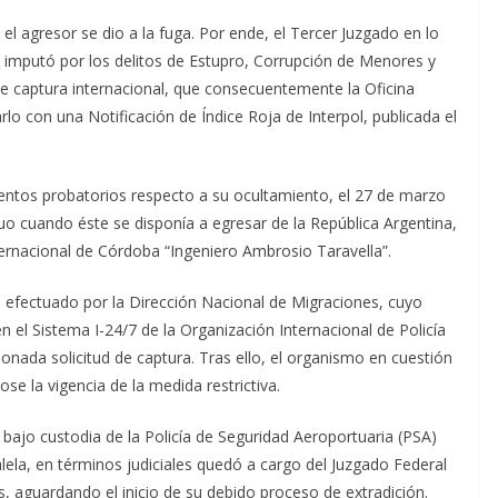
el agresor se dio a la fuga. Por ende, el Tercer Juzgado en lo
lo imputó por los delitos de Estupro, Corrupción de Menores y
e captura internacional, que consecuentemente la Oficina
lo con una Notificación de Índice Roja de Interpol, publicada el
entos probatorios respecto a su ocultamiento, el 27 de marzo
iduo cuando éste se disponía a egresar de la República Argentina,
ernacional de Córdoba “Ingeniero Ambrosio Taravella”.
eo efectuado por la Dirección Nacional de Migraciones, cuyo
n el Sistema I-24/7 de la Organización Internacional de Policía
ncionada solicitud de captura. Tras ello, el organismo en cuestión
e la vigencia de la medida restrictiva.
ajo custodia de la Policía de Seguridad Aeroportuaria (PSA)
lela, en términos judiciales quedó a cargo del Juzgado Federal
, aguardando el inicio de su debido proceso de extradición.