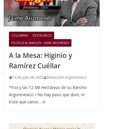
COLUMNAS
DESTACADOS
POLÍTICA AL MARGEN - JAIME ARIZMENDI
A la Mesa: Higinio y
Ramírez Cuéllar
14 de julio de 2026
Redacción Argonmexico
*Fox y las 12 Mil Hectáreas de su Rancho
Argonmexico / No hay paso que dure, ni
trote que canse… A