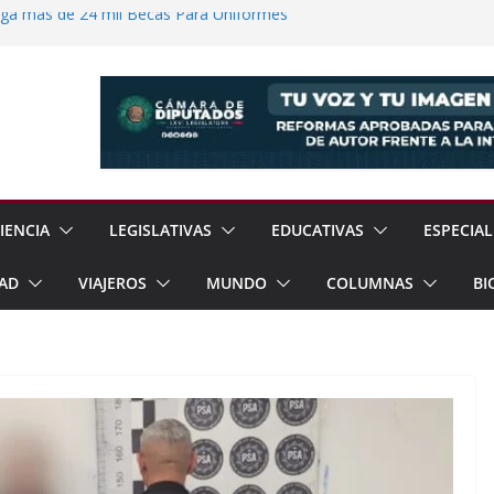
ega más de 24 mil Becas Para Uniformes
uditar Recursos Municipales en Oaxaca
nesto “N” por Robo de Vehículo en
Pensión Mujeres Bienestar a
ucalpan
 Reanudación de Relaciones Entre México
IENCIA
LEGISLATIVAS
EDUCATIVAS
ESPECIAL
AD
VIAJEROS
MUNDO
COLUMNAS
BI