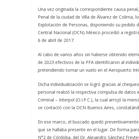
Una vez originada la correspondiente causa penal, 
Penal de la ciudad de Villa de Álvarez de Colima, 
Explotación de Personas, disponiendo su pedido d
Central Nacional (OCN) México procedió a registrar
6 de abril de 2017.
Al cabo de varios años sin haberse obtenido elem
de 2023 efectivos de la PFA identificaron al indiv
pretendiendo tomar un vuelo en el Aeropuerto Int
Dicha individualización se logró gracias al chequ
personal realizó la respectiva compulsa de datos e
Criminal – Interpol (O.I.P.C.), la cual arrojó la me
se contactó con la OCN Buenos Aires, constatándos
En ese marco, el buscado quedó preventivamente b
que se hallaba presente en el lugar. De forma para
N°2 de Córdoba, del Dr. Alejandro Sánchez Freytes