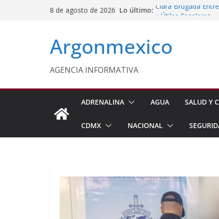
Saltar
Lo último:
Clara Brugada Entr
8 de agosto de 2026
al
y Útiles Escolares
PT Solicita a ASF A
contenido
Argonmexico
Procesan a Ángel Er
Chimalhuacán
Sheinbaum Entrega 
Beneficiarias de Na
AGENCIA INFORMATIVA
Celebra Laura Itzel
y Perú
ADRENALINA
AGUA
SALUD Y C
CDMX
NACIONAL
SEGURID