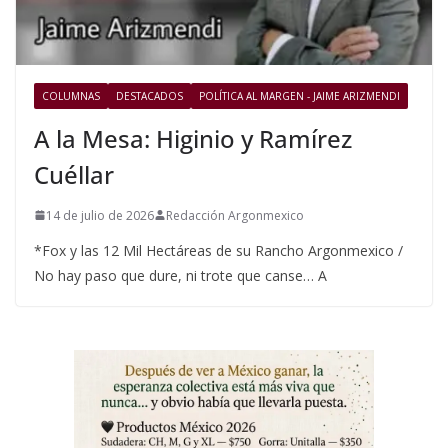
COLUMNAS
DESTACADOS
POLÍTICA AL MARGEN - JAIME ARIZMENDI
A la Mesa: Higinio y Ramírez
Cuéllar
14 de julio de 2026
Redacción Argonmexico
*Fox y las 12 Mil Hectáreas de su Rancho Argonmexico /
No hay paso que dure, ni trote que canse… A