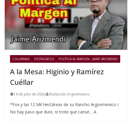
COLUMNAS
DESTACADOS
POLÍTICA AL MARGEN - JAIME ARIZMENDI
A la Mesa: Higinio y Ramírez
Cuéllar
14 de julio de 2026
Redacción Argonmexico
*Fox y las 12 Mil Hectáreas de su Rancho Argonmexico /
No hay paso que dure, ni trote que canse… A