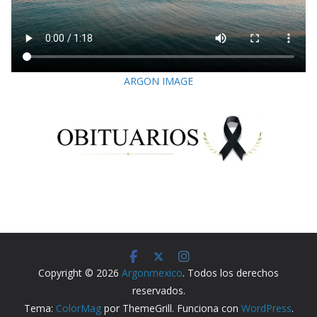
ARGON IMAGE
Copyright © 2026
Argonmexico
. Todos los derechos
reservados.
Tema:
ColorMag
por ThemeGrill. Funciona con
WordPress
.