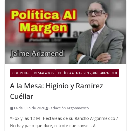
COLUMNAS
DESTACADOS
POLÍTICA AL MARGEN - JAIME ARIZMENDI
A la Mesa: Higinio y Ramírez
Cuéllar
14 de julio de 2026
Redacción Argonmexico
*Fox y las 12 Mil Hectáreas de su Rancho Argonmexico /
No hay paso que dure, ni trote que canse… A