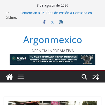
Saltar
8 de agosto de 2026
al
Lo
Sentencian a 36 Años de Prisión a Homicida en
contenido
último:
Tecámac
Sheinbaum y Delfina Gómez Refuerzan Oferta
Educativa en Texcoco
Nazario Gutiérrez, Sheinbaum y Delfina Gómez
Argonmexico
Inauguran Nuevo CBTA en Texcoco
Proponen Frenar Publicidad con IA Dirigida a
Menores
Comision Permanente Pide Frenar Discurso de
AGENCIA INFORMATIVA
Odio Contra Grupos Vulnerables