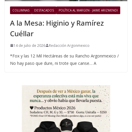
COLUMNAS
DESTACADOS
POLÍTICA AL MARGEN - JAIME ARIZMENDI
A la Mesa: Higinio y Ramírez
Cuéllar
14 de julio de 2026
Redacción Argonmexico
*Fox y las 12 Mil Hectáreas de su Rancho Argonmexico /
No hay paso que dure, ni trote que canse… A