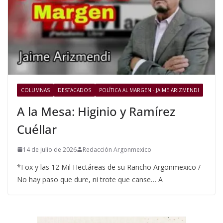
COLUMNAS
DESTACADOS
POLÍTICA AL MARGEN - JAIME ARIZMENDI
A la Mesa: Higinio y Ramírez
Cuéllar
14 de julio de 2026
Redacción Argonmexico
*Fox y las 12 Mil Hectáreas de su Rancho Argonmexico /
No hay paso que dure, ni trote que canse… A