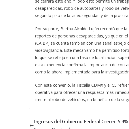
se cerrará este año. “Todo esto permite un traba
desaparecidas, robo de autopartes y robo de vehíc
segundo piso de la videoseguridad y de la procuraci
Por su parte, Bertha Alcalde Luján recordó que la
reportes de personas desaparecidas, ya que en el
(CAIBP) se cuenta también con una señal espejo q
videovigilancia. Este mecanismo ha permitido for
lo que se refleja en una tasa de localización supe
esta experiencia confirma la importancia de cont
como la ahora implementada para la investigación
Con este convenio, la Fiscalía CDMX y el C5 refue
operativa para ofrecer una respuesta más inmediata
frente al robo de vehículos, en beneficio de la seg
Ingresos del Gobierno Federal Crecen 5.9%