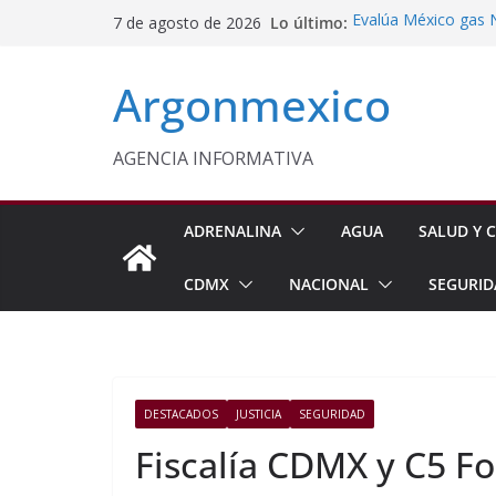
Saltar
Lo último:
Evalúa México gas 
7 de agosto de 2026
al
Energética
Cruzada Central por
contenido
Argonmexico
Municipios de Quer
Texcoco Fortalece 
SUTEYM
Homero Davis Llama 
AGENCIA INFORMATIVA
de México
Aseguran Casi 10 Mil
Michoacán
ADRENALINA
AGUA
SALUD Y C
CDMX
NACIONAL
SEGURID
DESTACADOS
JUSTICIA
SEGURIDAD
Fiscalía CDMX y C5 F