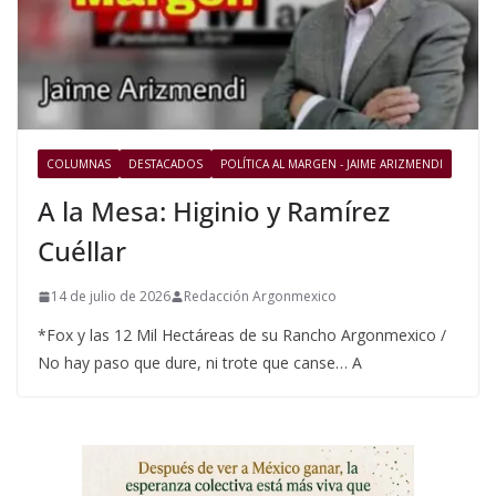
COLUMNAS
DESTACADOS
POLÍTICA AL MARGEN - JAIME ARIZMENDI
A la Mesa: Higinio y Ramírez
Cuéllar
14 de julio de 2026
Redacción Argonmexico
*Fox y las 12 Mil Hectáreas de su Rancho Argonmexico /
No hay paso que dure, ni trote que canse… A