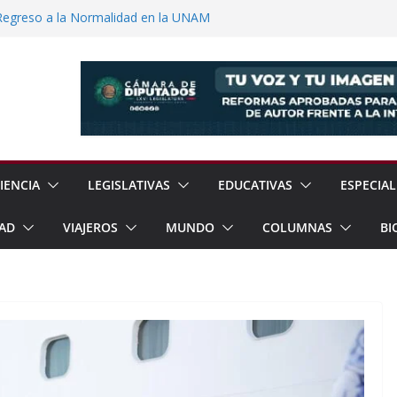
Regreso a la Normalidad en la UNAM
Jornada Nacional de Reforestación con
ones de Árboles
e Exhorta a Reforzar Prevención por
ia Esperan 90 mil Visitantes en Baja
a Presunto Feminicida en Almoloya de
IENCIA
LEGISLATIVAS
EDUCATIVAS
ESPECIAL
AD
VIAJEROS
MUNDO
COLUMNAS
BI