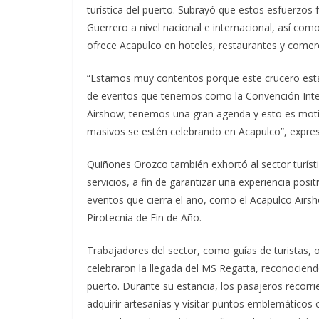
turística del puerto. Subrayó que estos esfuerzos 
Guerrero a nivel nacional e internacional, así como
ofrece Acapulco en hoteles, restaurantes y comer
“Estamos muy contentos porque este crucero está 
de eventos que tenemos como la Convención Intern
Airshow; tenemos una gran agenda y esto es motiv
masivos se estén celebrando en Acapulco”, expresó
Quiñones Orozco también exhortó al sector turísti
servicios, a fin de garantizar una experiencia posit
eventos que cierra el año, como el Acapulco Airsh
Pirotecnia de Fin de Año.
Trabajadores del sector, como guías de turistas, 
celebraron la llegada del MS Regatta, reconocien
puerto. Durante su estancia, los pasajeros recorr
adquirir artesanías y visitar puntos emblemático