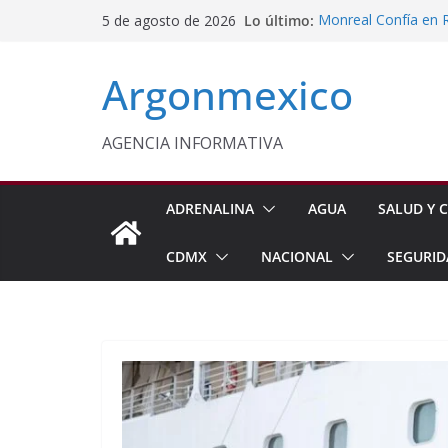
Saltar
Lo último:
Monreal Confía en 
5 de agosto de 2026
al
Sheinbaum Anuncia 
Siembra de 6.6 Mill
contenido
Argonmexico
Comisión Permanent
Lluvias y Ciclones
Fiestas de la Vendim
California
AGENCIA INFORMATIVA
Vinculan a Proceso 
Juárez
ADRENALINA
AGUA
SALUD Y C
CDMX
NACIONAL
SEGURID