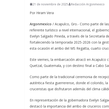
21 de noviembre de 2025
Redacción Argonmexico
Por Hiram Vera
Argonmexico
/ Acapulco, Gro.- Como parte de las
referente turístico a nivel internacional, el gobi
Evelyn Salgado Pineda, a través de la Secretaría 
fortaleciendo la temporada 2025-2026 con la ges
esta ocasión el arribo del MS Regatta, cuarto cru
Este viernes, la embarcación atracó en Acapulco 
Quetzal, Guatemala, y con destino final a Cabo San
Como parte de la tradicional ceremonia de recepció
auténtica fiesta guerrerense, donde el colorido, l
cruceristas que disfrutaron además del clima cálido
En representación de la gobernadora Evelyn Salgad
destacó la importancia del arribo de cruceros como 