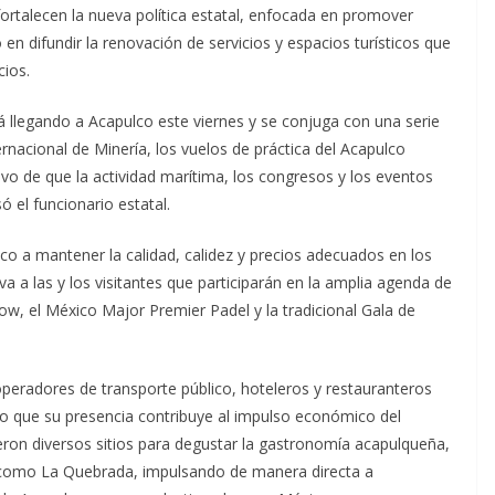
fortalecen la nueva política estatal, enfocada en promover
 en difundir la renovación de servicios y espacios turísticos que
cios.
llegando a Acapulco este viernes y se conjuga con una serie
acional de Minería, los vuelos de práctica del Acapulco
o de que la actividad marítima, los congresos y los eventos
 el funcionario estatal.
co a mantener la calidad, calidez y precios adecuados en los
iva a las y los visitantes que participarán en la amplia agenda de
ow, el México Major Premier Padel y la tradicional Gala de
operadores de transporte público, hoteleros y restauranteros
do que su presencia contribuye al impulso económico del
ieron diversos sitios para degustar la gastronomía acapulqueña,
s como La Quebrada, impulsando de manera directa a