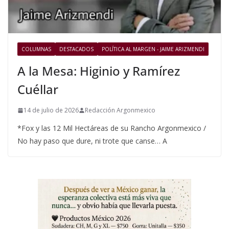
COLUMNAS
DESTACADOS
POLÍTICA AL MARGEN - JAIME ARIZMENDI
A la Mesa: Higinio y Ramírez
Cuéllar
14 de julio de 2026
Redacción Argonmexico
*Fox y las 12 Mil Hectáreas de su Rancho Argonmexico /
No hay paso que dure, ni trote que canse… A