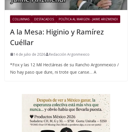
COLUMNAS
DESTACADOS
POLÍTICA AL MARGEN - JAIME ARIZMENDI
A la Mesa: Higinio y Ramírez
Cuéllar
14 de julio de 2026
Redacción Argonmexico
*Fox y las 12 Mil Hectáreas de su Rancho Argonmexico /
No hay paso que dure, ni trote que canse… A