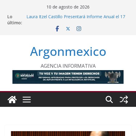
Saltar
10 de agosto de 2026
al
Lo
Laura Itzel Castillo Presentará Informe Anual el 17
contenido
último:
de Agosto
Inaugura Clara Brugada Utopía “Elena Poniatowska
Amor” en Coyoacán
Desde Puebla, Sheinbaum Impulsa Reforestación
Argonmexico
Permanente en México
Refuerzan Abasto de Agua en Acapulco Ante
Lluvias Intensas
INE Defiende Contrato con Territorium Life y Niega
AGENCIA INFORMATIVA
Incumplimientos