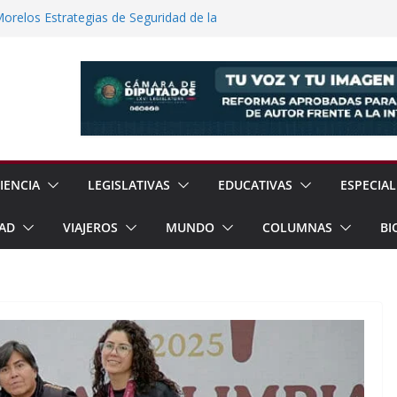
elos Estrategias de Seguridad de la
s: Entre el Reconocimiento y la
a Cuatro Sujetos por Robo Violento de
lmanalco
 Científicas con Torneo de Robótica en
lece Aspiración con Multitudinario Evento
IENCIA
LEGISLATIVAS
EDUCATIVAS
ESPECIAL
AD
VIAJEROS
MUNDO
COLUMNAS
BI