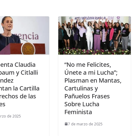
denta Claudia
“No me Felicites,
aum y Citlalli
Únete a mi Lucha”;
ndez
Plasman en Mantas,
tan la Cartilla
Cartulinas y
rechos de las
Pañuelos Frases
es
Sobre Lucha
Feminista
rzo de 2025
7 de marzo de 2025