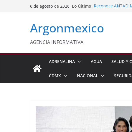
Saltar
Lo último:
Reconoce ANTAD Mor
6 de agosto de 2026
al
SSPC
Censo de Periodista
contenido
Argonmexico
Incertidumbre
Vinculan a Proceso 
Motocicleta en Tla
Impulsan Vocaciones
AGENCIA INFORMATIVA
Morelos
Javier Saldaña Forta
ADRENALINA
AGUA
SALUD Y C
CDMX
NACIONAL
SEGURID