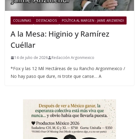
COLUMNAS
DESTACADOS
POLÍTICA AL MARGEN - JAIME ARIZMENDI
A la Mesa: Higinio y Ramírez
Cuéllar
14 de julio de 2026
Redacción Argonmexico
*Fox y las 12 Mil Hectáreas de su Rancho Argonmexico /
No hay paso que dure, ni trote que canse… A