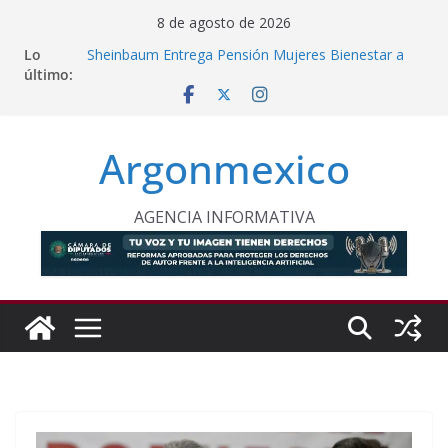
Saltar
8 de agosto de 2026
al
Lo
Sheinbaum Entrega Pensión Mujeres Bienestar a
contenido
último:
Beneficiarias de Naucalpan
Comision Permanente Pide Frenar Discurso de
Odio Contra Grupos Vulnerables
Sentencian a 36 Años de Prisión a Homicida en
Argonmexico
Tecámac
PT Solicita a ASF Auditar Recursos Municipales en
Oaxaca
Procesan a Ángel Ernesto “N” por Robo de Vehículo
AGENCIA INFORMATIVA
en Chimalhuacán