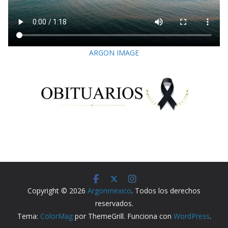
ARGON IMAGE
Copyright © 2026
Argonmexico
. Todos los derechos
reservados.
Tema:
ColorMag
por ThemeGrill. Funciona con
WordPress
.