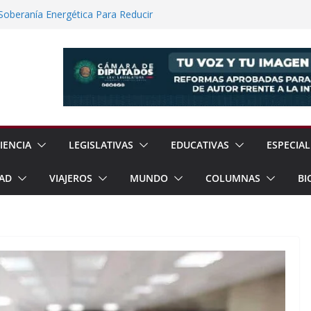
 Soberanía Energética Para Reducir
as
ía Internacional de los Pueblos
guridad Física en Presas Estratégicas de
rrar Filas con Sheinbaum Ante Presiones
a Fracking Para Fortalecer Soberanía
IENCIA
LEGISLATIVAS
EDUCATIVAS
ESPECIAL
AD
VIAJEROS
MUNDO
COLUMNAS
BI