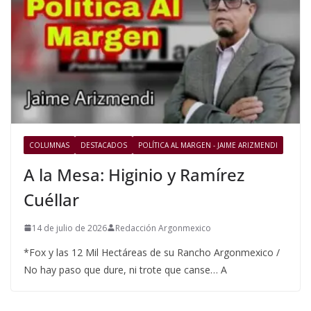
COLUMNAS
DESTACADOS
POLÍTICA AL MARGEN - JAIME ARIZMENDI
A la Mesa: Higinio y Ramírez
Cuéllar
14 de julio de 2026
Redacción Argonmexico
*Fox y las 12 Mil Hectáreas de su Rancho Argonmexico /
No hay paso que dure, ni trote que canse… A