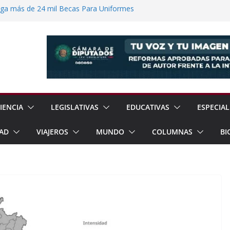
ega más de 24 mil Becas Para Uniformes
uditar Recursos Municipales en Oaxaca
nesto “N” por Robo de Vehículo en
Pensión Mujeres Bienestar a
ucalpan
 Reanudación de Relaciones Entre México
IENCIA
LEGISLATIVAS
EDUCATIVAS
ESPECIAL
AD
VIAJEROS
MUNDO
COLUMNAS
BI