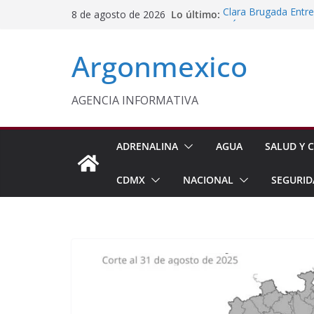
Saltar
Lo último:
Clara Brugada Entr
8 de agosto de 2026
al
y Útiles Escolares
PT Solicita a ASF A
contenido
Argonmexico
Procesan a Ángel Er
Chimalhuacán
Sheinbaum Entrega 
Beneficiarias de Na
AGENCIA INFORMATIVA
Celebra Laura Itzel
y Perú
ADRENALINA
AGUA
SALUD Y C
CDMX
NACIONAL
SEGURID