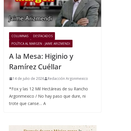
COLUMNAS
DESTACADOS
POLÍTICA AL MARGEN - JAIME ARIZMENDI
A la Mesa: Higinio y
Ramírez Cuéllar
14 de julio de 2026
Redacción Argonmexico
*Fox y las 12 Mil Hectáreas de su Rancho
Argonmexico / No hay paso que dure, ni
trote que canse… A