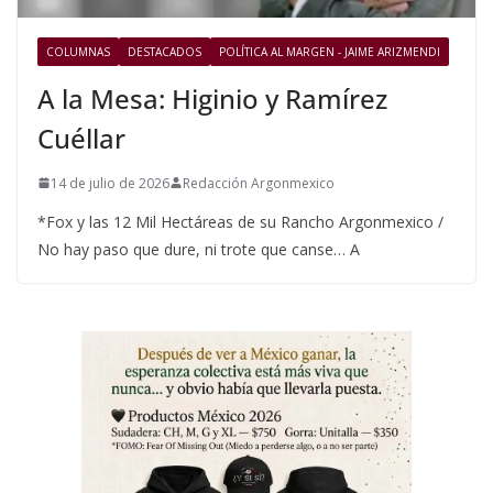
COLUMNAS
DESTACADOS
POLÍTICA AL MARGEN - JAIME ARIZMENDI
A la Mesa: Higinio y Ramírez
Cuéllar
14 de julio de 2026
Redacción Argonmexico
*Fox y las 12 Mil Hectáreas de su Rancho Argonmexico /
No hay paso que dure, ni trote que canse… A