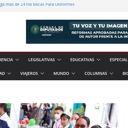
ega más de 24 mil Becas Para Uniformes
uditar Recursos Municipales en Oaxaca
nesto “N” por Robo de Vehículo en
Pensión Mujeres Bienestar a
ucalpan
 Reanudación de Relaciones Entre México
IENCIA
LEGISLATIVAS
EDUCATIVAS
ESPECIAL
AD
VIAJEROS
MUNDO
COLUMNAS
BI