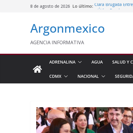
Saltar
Lo último:
Clara Brugada Entr
8 de agosto de 2026
al
y Útiles Escolares
PT Solicita a ASF A
contenido
Argonmexico
Procesan a Ángel Er
Chimalhuacán
Sheinbaum Entrega 
Beneficiarias de Na
AGENCIA INFORMATIVA
Celebra Laura Itzel
y Perú
ADRENALINA
AGUA
SALUD Y C
CDMX
NACIONAL
SEGURID