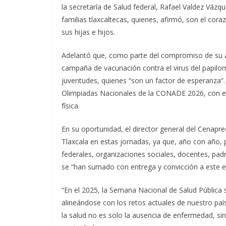
la secretaría de Salud federal, Rafael Valdez Vázque
familias tlaxcaltecas, quienes, afirmó, son el cor
sus hijas e hijos.
Adelantó que, como parte del compromiso de su ad
campaña de vacunación contra el virus del papilom
juventudes, quienes “son un factor de esperanza”
Olimpiadas Nacionales de la CONADE 2026, con el p
física.
En su oportunidad, el director general del Cenaprec
Tlaxcala en estas jornadas, ya que, año con año, p
federales, organizaciones sociales, docentes, pad
se “han sumado con entrega y convicción a este es
“En el 2025, la Semana Nacional de Salud Pública 
alineándose con los retos actuales de nuestro p
la salud no es solo la ausencia de enfermedad, s