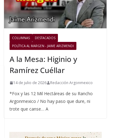
COLUMNAS
DESTACADOS
POLÍTICA AL MARGEN - JAIME ARIZMENDI
A la Mesa: Higinio y
Ramírez Cuéllar
14 de julio de 2026
Redacción Argonmexico
*Fox y las 12 Mil Hectáreas de su Rancho
Argonmexico / No hay paso que dure, ni
trote que canse… A