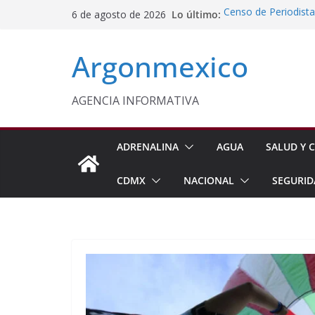
Saltar
Lo último:
Censo de Periodista
6 de agosto de 2026
al
Incertidumbre
Laura Itzel Impulsa
contenido
Argonmexico
Importaciones de g
Inaugura Delfina G
Seguridad en Nezah
Alejandro Armenta 
AGENCIA INFORMATIVA
Días de Administrac
Caravanas del Puebl
ADRENALINA
AGUA
SALUD Y C
CDMX
NACIONAL
SEGURID