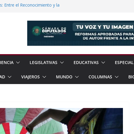
s: Entre el Reconocimiento y la
 Soberanía Energética Para Reducir
as
ómez Congreso Internacional de
ualcóyotl
Anuncia Balance de Resultados Tras 600
ión
o Llevará Servicios Gratuitos a Cuautla
IENCIA
LEGISLATIVAS
EDUCATIVAS
ESPECIAL
AD
VIAJEROS
MUNDO
COLUMNAS
BI