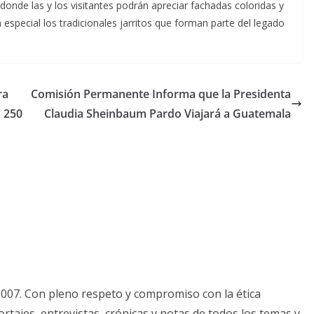
nde las y los visitantes podrán apreciar fachadas coloridas y
 especial los tradicionales jarritos que forman parte del legado
ra
Comisión Permanente Informa que la Presidenta
n 250
Claudia Sheinbaum Pardo Viajará a Guatemala
2007. Con pleno respeto y compromiso con la ética
tajes, entrevistas, crónicas y notas de todos los temas y