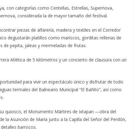
a, con categorías como Centellas, Estrellas, Supernova,
ernova, considerada la de mayor tamaño del festival.
encontrar piezas de alfarería, madera y textiles en el Corredor
co degustarán platillos como mariscos, gorditas rellenas de
es de pepita, jaleas y mermeladas de frutas.
era Atlética de 5 kilómetros y un concierto de clausura con un
oportunidad para vivir un espectáculo único y disfrutar de todo
 aguas termales del Balneario Municipal “El Bañito”, así como
s.
n su quiosco, el Monumento Mártires de Ixtapan —obra del
e la Asunción de María junto a la Capilla del Señor del Perdón,
 detalles barrocos.