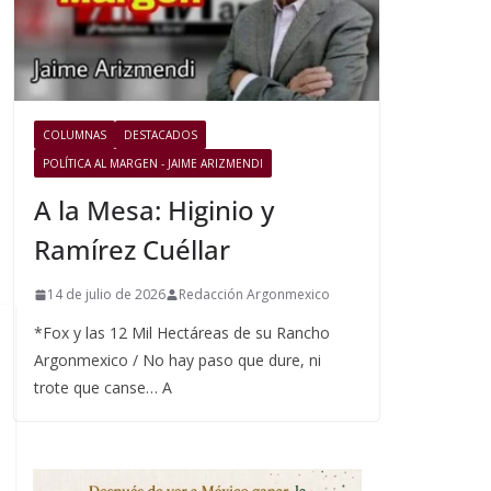
COLUMNAS
DESTACADOS
POLÍTICA AL MARGEN - JAIME ARIZMENDI
A la Mesa: Higinio y
Ramírez Cuéllar
14 de julio de 2026
Redacción Argonmexico
*Fox y las 12 Mil Hectáreas de su Rancho
Argonmexico / No hay paso que dure, ni
trote que canse… A