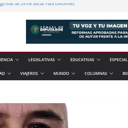
ega más de 24 mil Becas Para Uniformes
uditar Recursos Municipales en Oaxaca
nesto “N” por Robo de Vehículo en
Pensión Mujeres Bienestar a
ucalpan
 Reanudación de Relaciones Entre México
IENCIA
LEGISLATIVAS
EDUCATIVAS
ESPECIAL
AD
VIAJEROS
MUNDO
COLUMNAS
BI