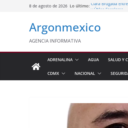
Saltar
Lo último:
Clara Brugada Entr
8 de agosto de 2026
al
y Útiles Escolares
PT Solicita a ASF A
contenido
Argonmexico
Procesan a Ángel Er
Chimalhuacán
Sheinbaum Entrega 
Beneficiarias de Na
AGENCIA INFORMATIVA
Celebra Laura Itzel
y Perú
ADRENALINA
AGUA
SALUD Y C
CDMX
NACIONAL
SEGURID