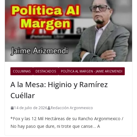
COLUMNAS
DESTACADOS
POLÍTICA AL MARGEN - JAIME ARIZMENDI
A la Mesa: Higinio y Ramírez
Cuéllar
14 de julio de 2026
Redacción Argonmexico
*Fox y las 12 Mil Hectáreas de su Rancho Argonmexico /
No hay paso que dure, ni trote que canse… A