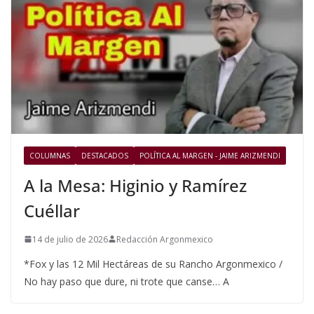
COLUMNAS
DESTACADOS
POLÍTICA AL MARGEN - JAIME ARIZMENDI
A la Mesa: Higinio y Ramírez
Cuéllar
14 de julio de 2026
Redacción Argonmexico
*Fox y las 12 Mil Hectáreas de su Rancho Argonmexico /
No hay paso que dure, ni trote que canse… A