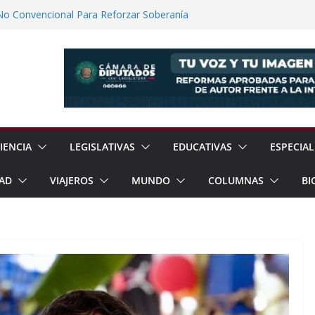
No Convencional Para Reforzar Soberanía
 el Teatro Lleva Arte Escénico a 13
étaro
Prestaciones de Trabajadores del
a Jóvenes a Participar en la Vida Política
lones de Cigarrillos Apócrifos en
IENCIA
LEGISLATIVAS
EDUCATIVAS
ESPECIAL
AD
VIAJEROS
MUNDO
COLUMNAS
BI