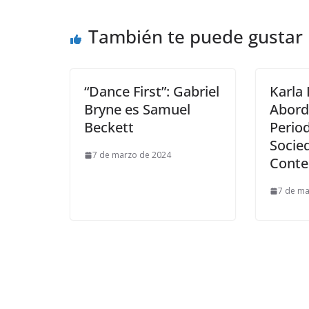
También te puede gustar
“Dance First”: Gabriel
Karla 
Bryne es Samuel
Aborda
Beckett
Perio
Socie
7 de marzo de 2024
Cont
7 de ma