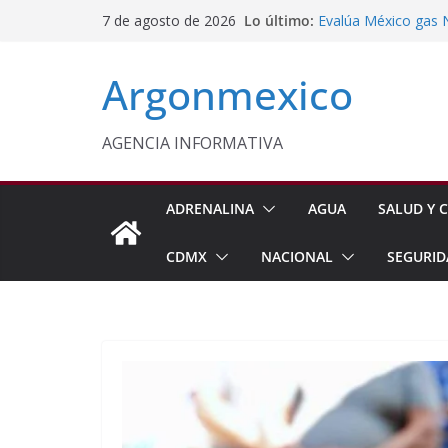
Saltar
Lo último:
Evalúa México gas 
7 de agosto de 2026
al
Energética
Cruzada Central por
contenido
Argonmexico
Municipios de Quer
Texcoco Fortalece 
SUTEYM
Homero Davis Llama 
AGENCIA INFORMATIVA
de México
Aseguran Casi 10 Mil
Michoacán
ADRENALINA
AGUA
SALUD Y C
CDMX
NACIONAL
SEGURID