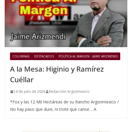
COLUMNAS
DESTACADOS
POLÍTICA AL MARGEN - JAIME ARIZMENDI
A la Mesa: Higinio y Ramírez
Cuéllar
14 de julio de 2026
Redacción Argonmexico
*Fox y las 12 Mil Hectáreas de su Rancho Argonmexico /
No hay paso que dure, ni trote que canse… A