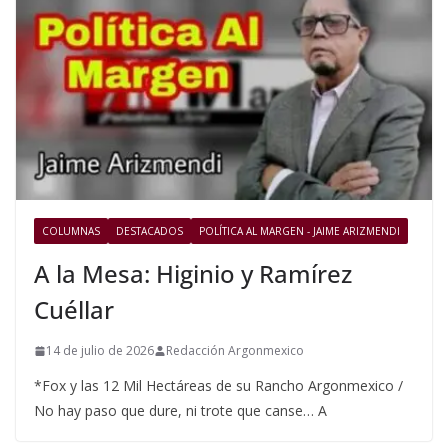
COLUMNAS
DESTACADOS
POLÍTICA AL MARGEN - JAIME ARIZMENDI
A la Mesa: Higinio y Ramírez
Cuéllar
14 de julio de 2026
Redacción Argonmexico
*Fox y las 12 Mil Hectáreas de su Rancho Argonmexico /
No hay paso que dure, ni trote que canse… A