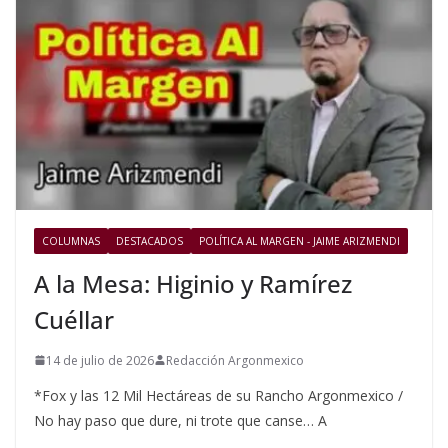
COLUMNAS
DESTACADOS
POLÍTICA AL MARGEN - JAIME ARIZMENDI
A la Mesa: Higinio y Ramírez
Cuéllar
14 de julio de 2026
Redacción Argonmexico
*Fox y las 12 Mil Hectáreas de su Rancho Argonmexico /
No hay paso que dure, ni trote que canse… A