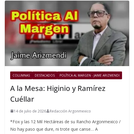
COLUMNAS
DESTACADOS
POLÍTICA AL MARGEN - JAIME ARIZMENDI
A la Mesa: Higinio y Ramírez
Cuéllar
14 de julio de 2026
Redacción Argonmexico
*Fox y las 12 Mil Hectáreas de su Rancho Argonmexico /
No hay paso que dure, ni trote que canse… A