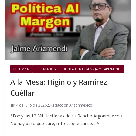
COLUMNAS
DESTACADOS
POLÍTICA AL MARGEN - JAIME ARIZMENDI
A la Mesa: Higinio y Ramírez
Cuéllar
14 de julio de 2026
Redacción Argonmexico
*Fox y las 12 Mil Hectáreas de su Rancho Argonmexico /
No hay paso que dure, ni trote que canse… A