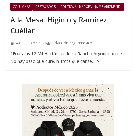
COLUMNAS
DESTACADOS
POLÍTICA AL MARGEN - JAIME ARIZMENDI
A la Mesa: Higinio y Ramírez
Cuéllar
14 de julio de 2026
Redacción Argonmexico
*Fox y las 12 Mil Hectáreas de su Rancho Argonmexico /
No hay paso que dure, ni trote que canse… A