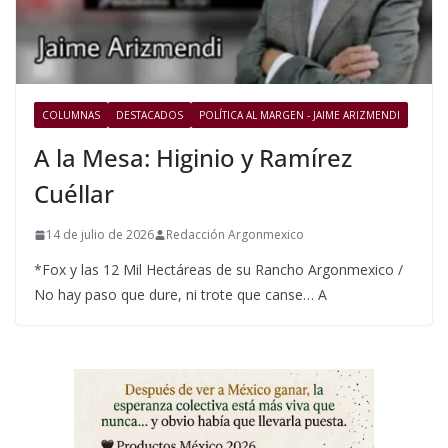
COLUMNAS
DESTACADOS
POLÍTICA AL MARGEN - JAIME ARIZMENDI
A la Mesa: Higinio y Ramírez
Cuéllar
14 de julio de 2026
Redacción Argonmexico
*Fox y las 12 Mil Hectáreas de su Rancho Argonmexico /
No hay paso que dure, ni trote que canse… A