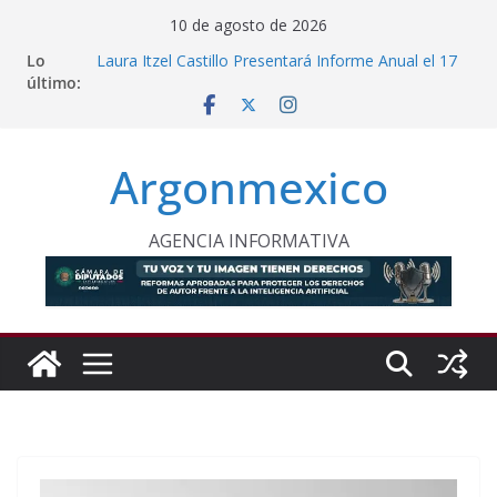
Saltar
10 de agosto de 2026
al
Lo
Laura Itzel Castillo Presentará Informe Anual el 17
contenido
último:
de Agosto
Inaugura Clara Brugada Utopía “Elena Poniatowska
Amor” en Coyoacán
Desde Puebla, Sheinbaum Impulsa Reforestación
Argonmexico
Permanente en México
Refuerzan Abasto de Agua en Acapulco Ante
Lluvias Intensas
INE Defiende Contrato con Territorium Life y Niega
AGENCIA INFORMATIVA
Incumplimientos