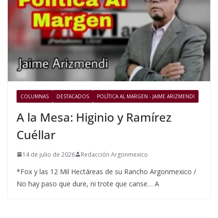
COLUMNAS
DESTACADOS
POLÍTICA AL MARGEN - JAIME ARIZMENDI
A la Mesa: Higinio y Ramírez
Cuéllar
14 de julio de 2026
Redacción Argonmexico
*Fox y las 12 Mil Hectáreas de su Rancho Argonmexico /
No hay paso que dure, ni trote que canse… A