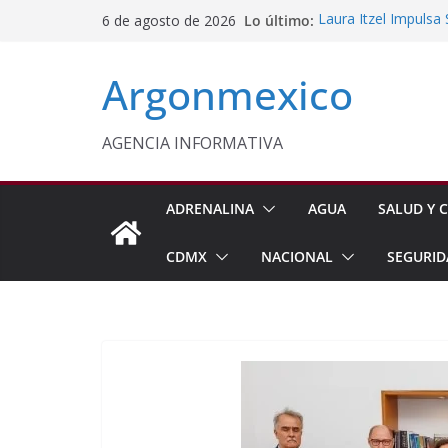
Saltar
Lo último:
Laura Itzel Impulsa
6 de agosto de 2026
al
Importaciones de g
Edomex Conmemora D
contenido
Argonmexico
Indígenas
Conagua Refuerza Se
Hidalgo
Monreal Llama a Ce
AGENCIA INFORMATIVA
Exteriores
Kenia López Respald
Energética
ADRENALINA
AGUA
SALUD Y C
CDMX
NACIONAL
SEGURID