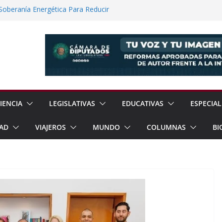
 Soberanía Energética Para Reducir
as
ía Internacional de los Pueblos
guridad Física en Presas Estratégicas de
rrar Filas con Sheinbaum Ante Presiones
a Fracking Para Fortalecer Soberanía
IENCIA
LEGISLATIVAS
EDUCATIVAS
ESPECIAL
AD
VIAJEROS
MUNDO
COLUMNAS
BI