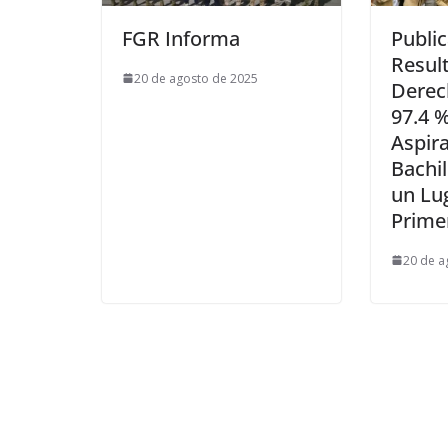
FGR Informa
Publi
Resul
20 de agosto de 2025
Derec
97.4 %
Aspir
Bachi
un Lu
Prime
20 de a