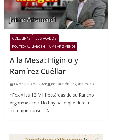
COLUMNAS
DESTACADOS
POLÍTICA AL MARGEN - JAIME ARIZMENDI
A la Mesa: Higinio y
Ramírez Cuéllar
14 de julio de 2026
Redacción Argonmexico
*Fox y las 12 Mil Hectáreas de su Rancho
Argonmexico / No hay paso que dure, ni
trote que canse… A