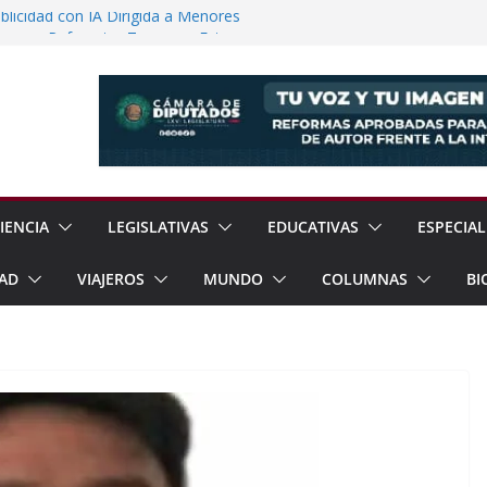
licidad con IA Dirigida a Menores
voca a Reforestar Temoaya Este
nquista Mercado Chino con Acuerdo de
a Gómez Refuerzan Oferta Educativa en
 Sheinbaum y Delfina Gómez Inauguran
xcoco
IENCIA
LEGISLATIVAS
EDUCATIVAS
ESPECIAL
AD
VIAJEROS
MUNDO
COLUMNAS
BI