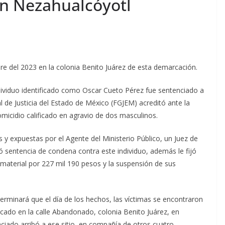
en Nezahualcóyotl
re del 2023 en la colonia Benito Juárez de esta demarcación.
ividuo identificado como Oscar Cueto Pérez fue sentenciado a
al de Justicia del Estado de México (FGJEM) acreditó ante la
homicidio calificado en agravio de dos masculinos.
 y expuestas por el Agente del Ministerio Público, un Juez de
ó sentencia de condena contra este individuo, además le fijó
material por 227 mil 190 pesos y la suspensión de sus
terminará que el día de los hechos, las víctimas se encontraron
bicado en la calle Abandonado, colonia Benito Juárez, en
iado arribó a ese sitio, en compañía de otros cuatro