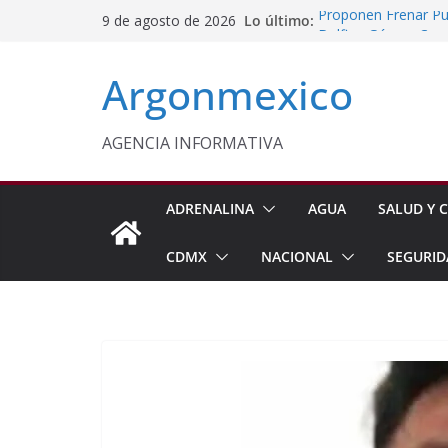
Saltar
Lo último:
Proponen Frenar Pub
9 de agosto de 2026
al
Delfina Gómez Con
Domingo
contenido
Argonmexico
Café Mexiquense Co
Exportación
Sheinbaum y Delfin
Texcoco
AGENCIA INFORMATIVA
Nazario Gutiérrez,
Nuevo CBTA en Te
ADRENALINA
AGUA
SALUD Y C
CDMX
NACIONAL
SEGURID