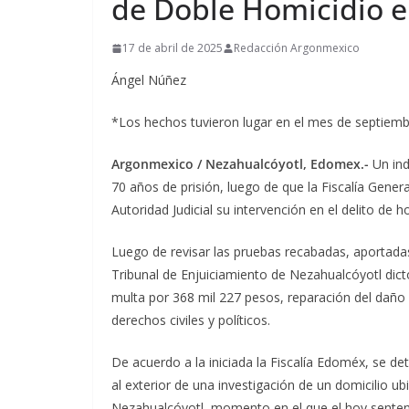
de Doble Homicidio 
17 de abril de 2025
Redacción Argonmexico
Ángel Núñez
*Los hechos tuvieron lugar en el mes de septiemb
Argonmexico / Nezahualcóyotl, Edomex.-
Un ind
70 años de prisión, luego de que la Fiscalía Gener
Autoridad Judicial su intervención en el delito de 
Luego de revisar las pruebas recabadas, aportadas
Tribunal de Enjuiciamiento de Nezahualcóyotl dict
multa por 368 mil 227 pesos, reparación del daño 
derechos civiles y políticos.
De acuerdo a la iniciada la Fiscalía Edoméx, se de
al exterior de una investigación de un domicilio u
Nezahualcóyotl, momento en el que el hoy sentenc